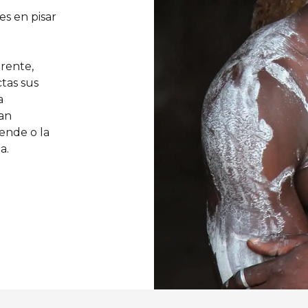
es en pisar
rente,
tas sus
a
an
ende o la
a.