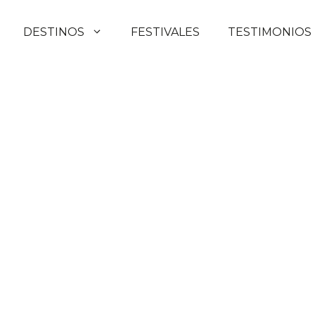
DESTINOS
FESTIVALES
TESTIMONIOS
ajes
ca Occidental
da África Occidental,
s personalizadas.
ajar!