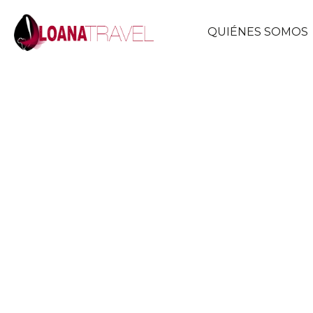
QUIÉNES SOMOS
Agencia de vi
especializada en Áfri
En Loana Travel ofrecemos viajes a to
con experiencias auténticas y ruta
¡Descubre el arte de vi