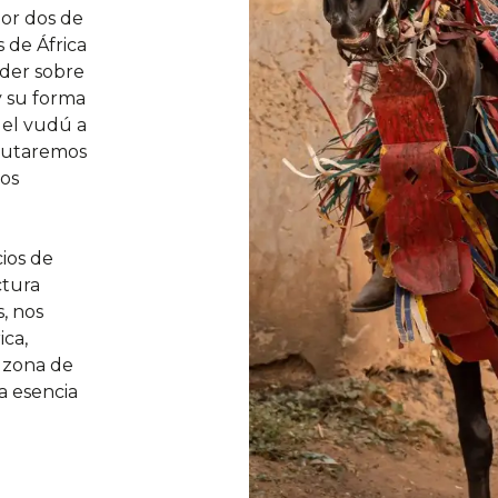
por dos de
 de África
nder sobre
 y su forma
del vudú a
frutaremos
tos
cios de
ctura
, nos
ica,
a zona de
a esencia