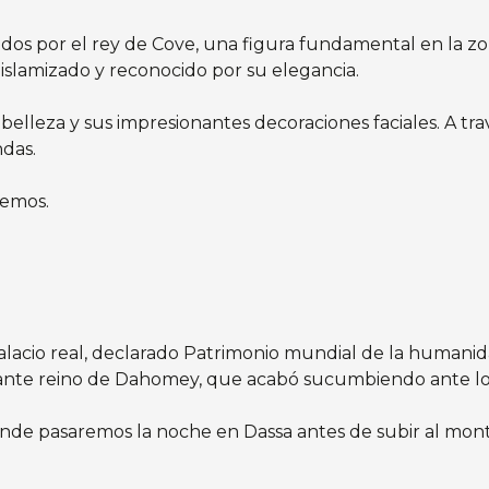
bidos por el rey de Cove, una figura fundamental en la z
 islamizado y reconocido por su elegancia.
u belleza y sus impresionantes decoraciones faciales. A t
ndas.
remos.
palacio real, declarado Patrimonio mundial de la humani
onante reino de Dahomey, que acabó sucumbiendo ante lo
onde pasaremos la noche en Dassa antes de subir al mo